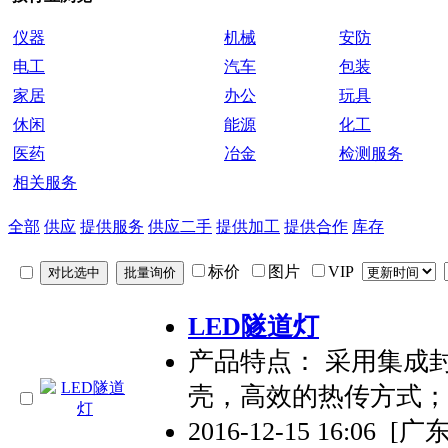
仪器
机械
安防
电工
汽车
包装
家居
办公
玩具
休闲
能源
化工
医药
冶金
检测服务
相关服务
全部
供应
提供服务
供应二手
提供加工
提供合作
库存
标价
图片
VIP
LED隧道灯
产品特点： 采用集成封
壳，高效的热传方式；
2016-12-15 16:06
[广