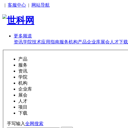
|
客服中心
|
网站导航
更多频道
资讯
学院
技术
应用
指南
服务
机构
产品
企业库
展会
人才
下载
产品
服务
资讯
学院
机构
企业库
展会
人才
项目
下载
手写输入
全网搜索