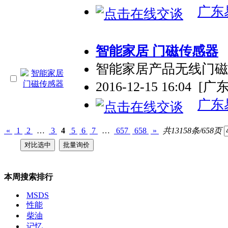
广东
智能家居 门磁传感器
智能家居产品无线门磁
2016-12-15 16:04
[广
广东
«
1
2
…
3
4
5
6
7
…
657
658
»
共13158条/658页
本周搜索排行
MSDS
性能
柴油
记忆