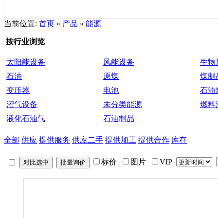
当前位置:
首页
»
产品
»
能源
按行业浏览
太阳能设备
风能设备
生物
石油
原煤
煤制
变压器
电池
石油
沼气设备
未分类能源
燃料
液化石油气
石油制品
全部
供应
提供服务
供应二手
提供加工
提供合作
库存
标价
图片
VIP