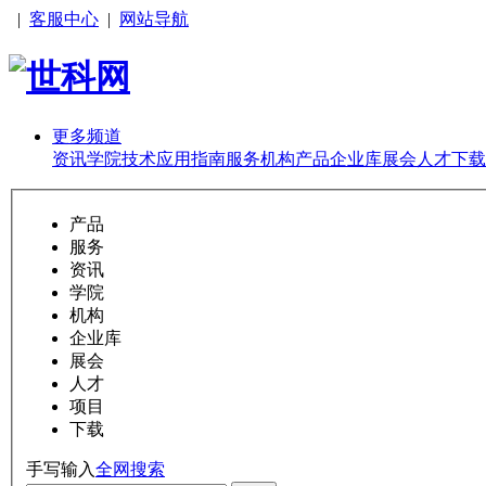
|
客服中心
|
网站导航
更多频道
资讯
学院
技术
应用
指南
服务
机构
产品
企业库
展会
人才
下载
产品
服务
资讯
学院
机构
企业库
展会
人才
项目
下载
手写输入
全网搜索