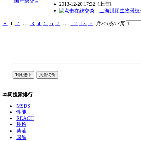
2013-12-20 17:32
[上海]
上海川翔生物科技
«
1
2
…
3
4
5
6
7
…
12
13
»
共243条/13页
本周搜索排行
MSDS
性能
REACH
质检
柴油
国航