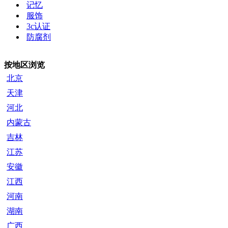
记忆
服饰
3c认证
防腐剂
按地区浏览
北京
天津
河北
内蒙古
吉林
江苏
安徽
江西
河南
湖南
广西