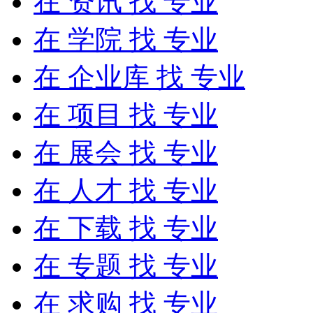
在
资讯
找 专业
在
学院
找 专业
在
企业库
找 专业
在
项目
找 专业
在
展会
找 专业
在
人才
找 专业
在
下载
找 专业
在
专题
找 专业
在
求购
找 专业