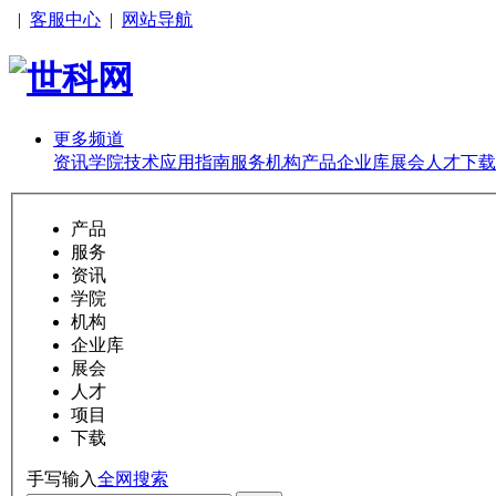
|
客服中心
|
网站导航
更多频道
资讯
学院
技术
应用
指南
服务
机构
产品
企业库
展会
人才
下载
产品
服务
资讯
学院
机构
企业库
展会
人才
项目
下载
手写输入
全网搜索