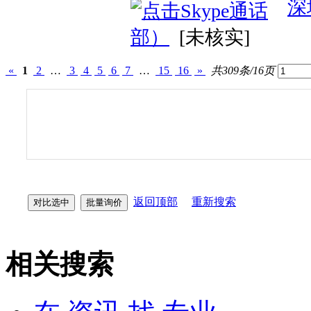
深
部）
[未核实]
«
1
2
…
3
4
5
6
7
…
15
16
»
共309条/16页
返回顶部
重新搜索
相关搜索