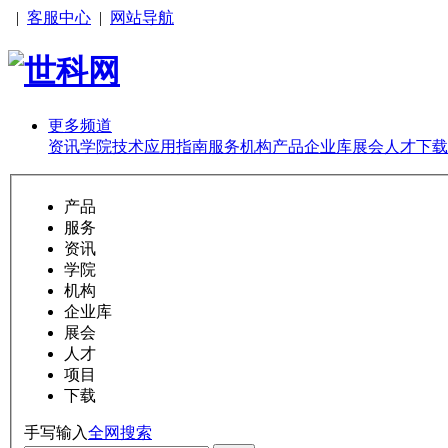
|
客服中心
|
网站导航
更多频道
资讯
学院
技术
应用
指南
服务
机构
产品
企业库
展会
人才
下载
产品
服务
资讯
学院
机构
企业库
展会
人才
项目
下载
手写输入
全网搜索