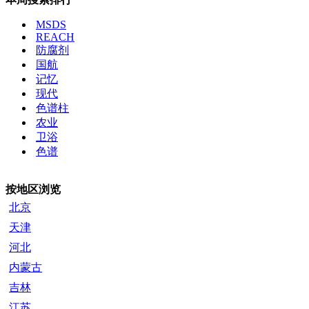
MSDS
REACH
防腐剂
国航
记忆
现代
色谱柱
农业
卫浴
色谱
按地区浏览
北京
天津
河北
内蒙古
吉林
江苏