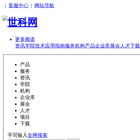
|
客服中心
|
网站导航
更多频道
资讯
学院
技术
应用
指南
服务
机构
产品
企业库
展会
人才
下载
产品
服务
资讯
学院
机构
企业库
展会
人才
项目
下载
手写输入
全网搜索