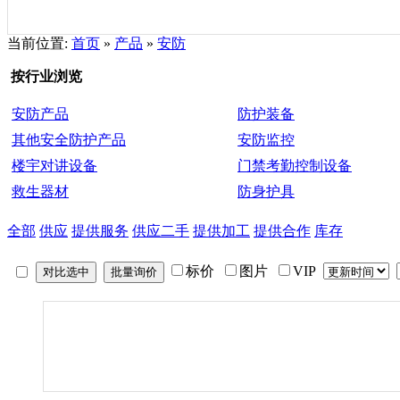
当前位置:
首页
»
产品
»
安防
按行业浏览
安防产品
防护装备
其他安全防护产品
安防监控
楼宇对讲设备
门禁考勤控制设备
救生器材
防身护具
全部
供应
提供服务
供应二手
提供加工
提供合作
库存
标价
图片
VIP