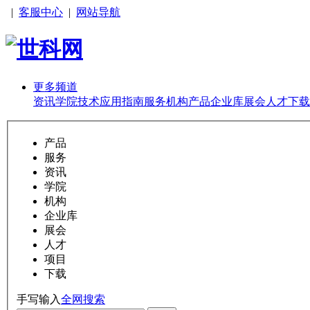
|
客服中心
|
网站导航
更多频道
资讯
学院
技术
应用
指南
服务
机构
产品
企业库
展会
人才
下载
产品
服务
资讯
学院
机构
企业库
展会
人才
项目
下载
手写输入
全网搜索