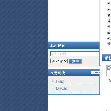
安
构
领
等
安
品
融
领
站内搜索
最
友情链接
世科网
世科社区