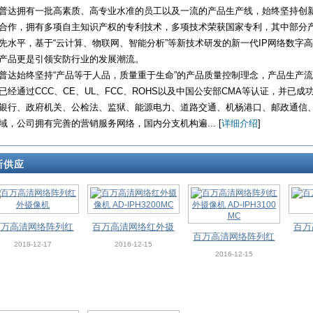
普达拥有一批高素质、高专业水准的员工以及一流的产品生产线，始终坚持创
合作，拥有多项自主知识产权的专利技术，多项技术荣获国家专利，其中部分
先水平，基于“云计算、物联网、智能分析”等新技术研发的新一代IP网络数字
产品更是引领安防行业的发展潮流。
普达始终坚持“产品等于人品，质量重于生命”的产品质量控制理念，产品生产流程严格
已经通过CCC、CE、UL、FCC、ROHS以及中国公安部CMA等认证，并已
银行、政府机关、公检法、监狱、能源电力、道路交通、机杨港口、邮政通信
域，公司拥有完善的营销服务网络，国内分支机构遍... [
详细介绍
]
新供应
百万高清网络阵列红
百万高清网络红外摄
百万
百万高清网络阵列红
外摄像机
像机 AD-IPH3200M
2018-12-17
2016-12-15
外摄像机 AD-IPH31
2016-12-15
C
00MC