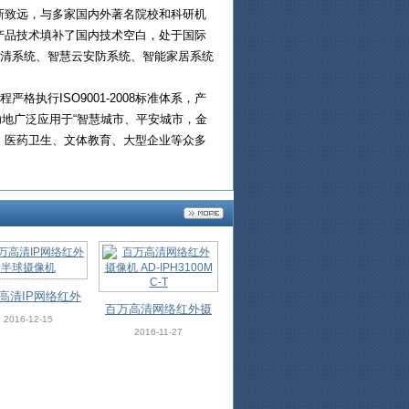
新致远，与多家国内外著名院校和科研机
产品技术填补了国内技术空白，处于国际
高清系统、智慧云安防系统、智能家居系统
执行ISO9001-2008标准体系，产
成功地广泛应用于“智慧城市、平安城市，金
、医药卫生、文体教育、大型企业等众多
高清IP网络红外
百万高清网络红外摄
半球摄像机
2016-12-15
像机 AD-IPH3100M
2016-11-27
C-T