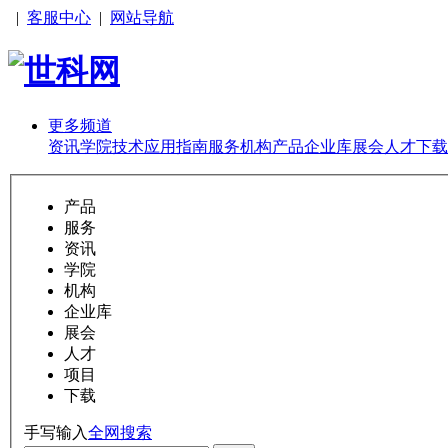
|
客服中心
|
网站导航
更多频道
资讯
学院
技术
应用
指南
服务
机构
产品
企业库
展会
人才
下载
产品
服务
资讯
学院
机构
企业库
展会
人才
项目
下载
手写输入
全网搜索