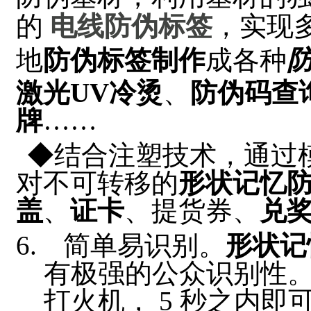
的
电线防伪标签
，实现
地
防伪标签制作
成各种
激光UV冷烫
、
防伪码查
牌
……
◆结合注塑技术，通过
对不可转移的
形状记忆
盖
、
证卡
、提货券、
兑
简单易识别。
形状记
有极强的公众识别性
打火机， 5 秒之内