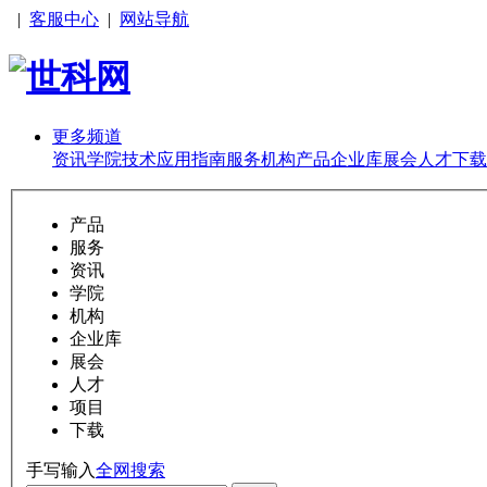
|
客服中心
|
网站导航
更多频道
资讯
学院
技术
应用
指南
服务
机构
产品
企业库
展会
人才
下载
产品
服务
资讯
学院
机构
企业库
展会
人才
项目
下载
手写输入
全网搜索