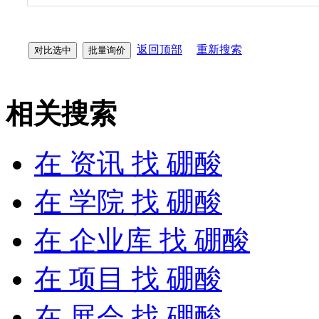
返回顶部
重新搜索
相关搜索
在
资讯
找 硼酸
在
学院
找 硼酸
在
企业库
找 硼酸
在
项目
找 硼酸
在
展会
找 硼酸