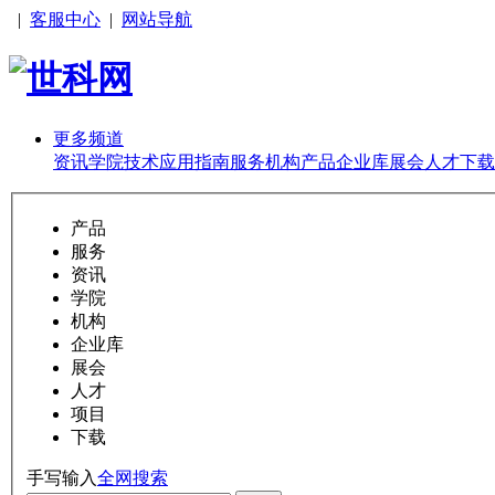
|
客服中心
|
网站导航
更多频道
资讯
学院
技术
应用
指南
服务
机构
产品
企业库
展会
人才
下载
产品
服务
资讯
学院
机构
企业库
展会
人才
项目
下载
手写输入
全网搜索