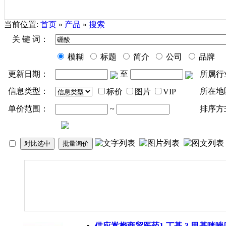
当前位置:
首页
»
产品
»
搜索
关 键 词：
模糊
标题
简介
公司
品牌
更新日期：
至
所属行
信息类型：
所在地
标价
图片
VIP
单价范围：
~
排序方
供应嵩桦商贸医药1-丁基-3-甲基咪唑