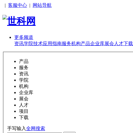
|
客服中心
|
网站导航
更多频道
资讯
学院
技术
应用
指南
服务
机构
产品
企业库
展会
人才
下载
产品
服务
资讯
学院
机构
企业库
展会
人才
项目
下载
手写输入
全网搜索