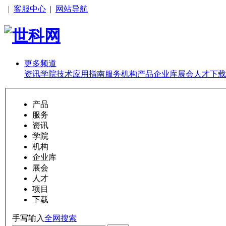
|
客服中心
|
网站导航
更多频道
资讯
学院
技术
应用
指南
服务
机构
产品
企业库
展会
人才
下载
产品
服务
资讯
学院
机构
企业库
展会
人才
项目
下载
手写输入
全网搜索