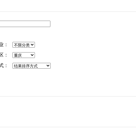
业：
区：
式：