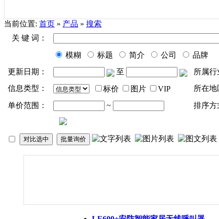
当前位置:
首页
»
产品
»
搜索
关 键 词：
模糊
标题
简介
公司
品牌
更新日期：
至
所属行
信息类型：
所在地
标价
图片
VIP
单价范围：
~
排序方
LE600+安防智能家居无线呼叫器