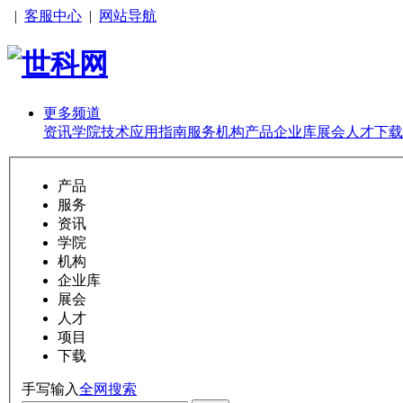
|
客服中心
|
网站导航
更多频道
资讯
学院
技术
应用
指南
服务
机构
产品
企业库
展会
人才
下载
产品
服务
资讯
学院
机构
企业库
展会
人才
项目
下载
手写输入
全网搜索