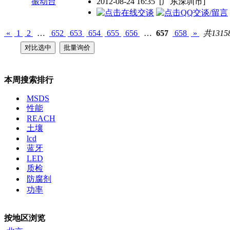
2012-08-24 16:35
[广东深圳市]
«
1
2
…
652
653
654
655
656
…
657
658
»
共1315
本周搜索排行
MSDS
性能
REACH
土壤
lcd
蓝牙
LED
质检
防腐剂
功率
按地区浏览