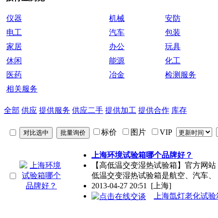
仪器
机械
安防
电工
汽车
包装
家居
办公
玩具
休闲
能源
化工
医药
冶金
检测服务
相关服务
全部
供应
提供服务
供应二手
提供加工
提供合作
库存
标价
图片
VIP
上海环境试验箱哪个品牌好？
【高低温交变湿热试验箱】官方网站：http:
低温交变湿热试验箱是航空、汽车、
2013-04-27 20:51
[上海]
上海氙灯老化试验