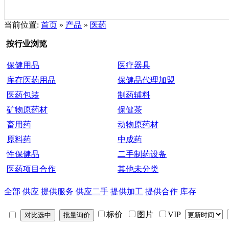
当前位置:
首页
»
产品
»
医药
按行业浏览
保健用品
医疗器具
库存医药用品
保健品代理加盟
医药包装
制药辅料
矿物原药材
保健茶
畜用药
动物原药材
原料药
中成药
性保健品
二手制药设备
医药项目合作
其他未分类
全部
供应
提供服务
供应二手
提供加工
提供合作
库存
标价
图片
VIP