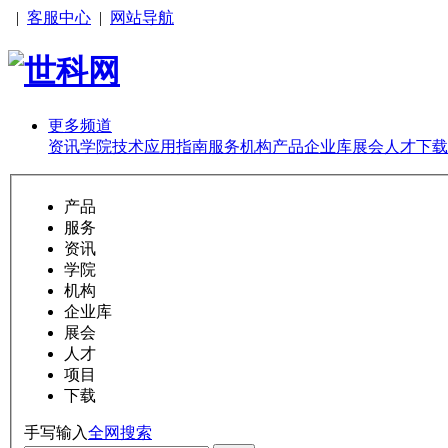
|
客服中心
|
网站导航
更多频道
资讯
学院
技术
应用
指南
服务
机构
产品
企业库
展会
人才
下载
产品
服务
资讯
学院
机构
企业库
展会
人才
项目
下载
手写输入
全网搜索