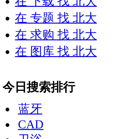
在
下载
找 北大
在
专题
找 北大
在
求购
找 北大
在
图库
找 北大
今日搜索排行
蓝牙
CAD