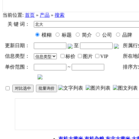
当前位置:
首页
»
产品
»
搜索
关 键 词：
模糊
标题
简介
公司
品牌
更新日期：
至
所属行
信息类型：
所在地
标价
图片
VIP
单价范围：
~
排序方
有机大黄米 有机杂粮 东
北大
黄米 大