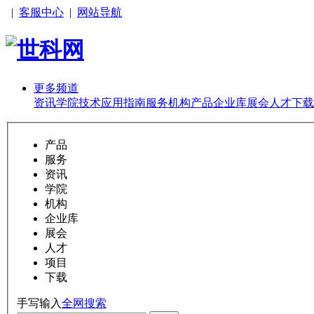
|
客服中心
|
网站导航
更多频道
资讯
学院
技术
应用
指南
服务
机构
产品
企业库
展会
人才
下载
产品
服务
资讯
学院
机构
企业库
展会
人才
项目
下载
手写输入
全网搜索