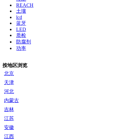
REACH
土壤
lcd
蓝牙
LED
质检
防腐剂
功率
按地区浏览
北京
天津
河北
内蒙古
吉林
江苏
安徽
江西