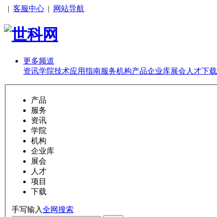
|
客服中心
|
网站导航
更多频道
资讯
学院
技术
应用
指南
服务
机构
产品
企业库
展会
人才
下载
产品
服务
资讯
学院
机构
企业库
展会
人才
项目
下载
手写输入
全网搜索