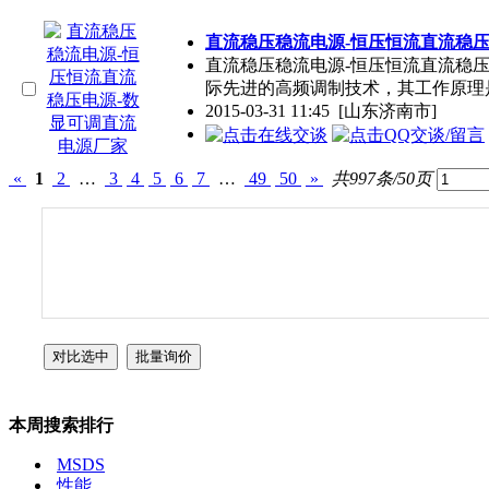
直流稳压稳流电源-恒压恒流直流稳压
直流稳压稳流电源-恒压恒流直流稳压
际先进的高频调制技术，其工作原理
2015-03-31 11:45
[山东济南市]
«
1
2
…
3
4
5
6
7
…
49
50
»
共997条/50页
本周搜索排行
MSDS
性能