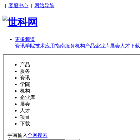
|
客服中心
|
网站导航
更多频道
资讯
学院
技术
应用
指南
服务
机构
产品
企业库
展会
人才
下载
产品
服务
资讯
学院
机构
企业库
展会
人才
项目
下载
手写输入
全网搜索