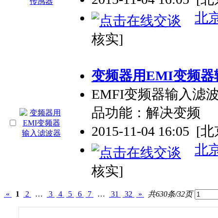
北
核实]
变频器用EMI变频
EMFI变频器输入滤波
品功能：解决变频
2015-11-04 16:05
[北
北
核实]
«
1
2
…
3
4
5
6
7
…
31
32
»
共630条/32页