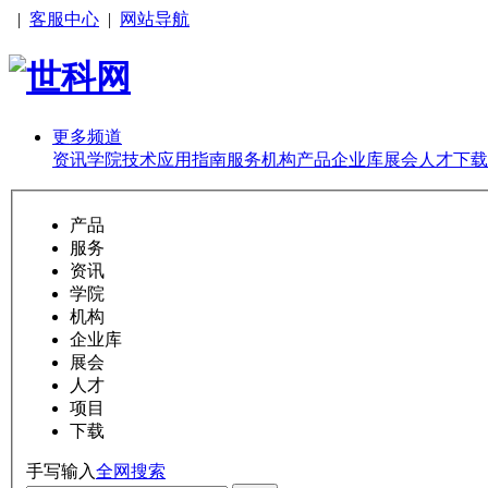
|
客服中心
|
网站导航
更多频道
资讯
学院
技术
应用
指南
服务
机构
产品
企业库
展会
人才
下载
产品
服务
资讯
学院
机构
企业库
展会
人才
项目
下载
手写输入
全网搜索