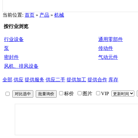
当前位置:
首页
»
产品
»
机械
按行业浏览
行业设备
通用零部件
泵
传动件
密封件
气动元件
风机、排风设备
全部
供应
提供服务
供应二手
提供加工
提供合作
库存
标价
图片
VIP