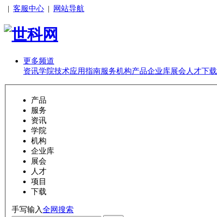
|
客服中心
|
网站导航
更多频道
资讯
学院
技术
应用
指南
服务
机构
产品
企业库
展会
人才
下载
产品
服务
资讯
学院
机构
企业库
展会
人才
项目
下载
手写输入
全网搜索