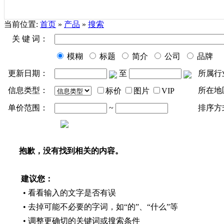
当前位置:
首页
»
产品
»
搜索
关 键 词：
模糊
标题
简介
公司
品牌
更新日期：
至
所属行
信息类型：
所在地
标价
图片
VIP
单价范围：
~
排序方
抱歉，没有找到相关的内容。
建议您：
• 看看输入的文字是否有误
• 去掉可能不必要的字词，如“的”、“什么”等
• 调整更确切的关键词或搜索条件