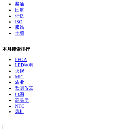
柴油
国航
记忆
ISO
服饰
土壤
本月搜索排行
PFOA
LED照明
火锅
MIC
农业
监测仪器
电源
高品质
NTC
风机