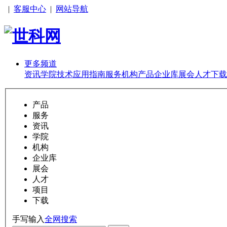
|
客服中心
|
网站导航
更多频道
资讯
学院
技术
应用
指南
服务
机构
产品
企业库
展会
人才
下载
产品
服务
资讯
学院
机构
企业库
展会
人才
项目
下载
手写输入
全网搜索