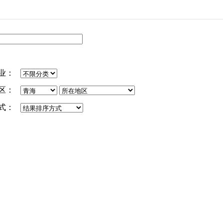
业：
区：
式：