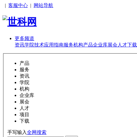
|
客服中心
|
网站导航
更多频道
资讯
学院
技术
应用
指南
服务
机构
产品
企业库
展会
人才
下载
产品
服务
资讯
学院
机构
企业库
展会
人才
项目
下载
手写输入
全网搜索