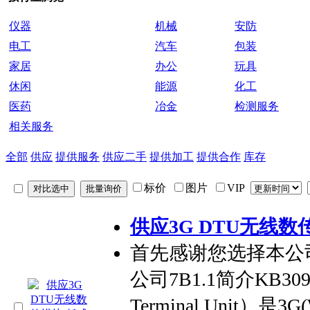
仪器
机械
安防
电工
汽车
包装
家居
办公
玩具
休闲
能源
化工
医药
冶金
检测服务
相关服务
全部
供应
提供服务
供应二手
提供加工
提供合作
库存
标价
图片
VIP
供应3G DTU无线数
首先感谢您选择本公
公司7B1.1简介KB309
Terminal Unit）