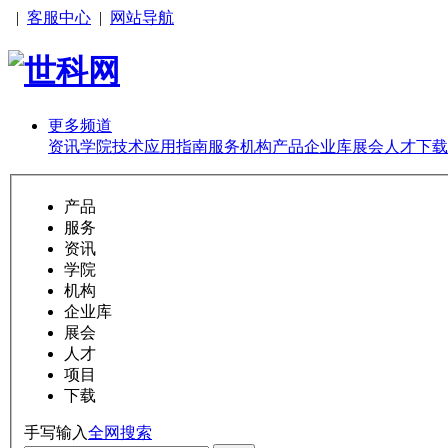
|
客服中心
|
网站导航
更多频道
资讯
学院
技术
应用
指南
服务
机构
产品
企业库
展会
人才
下载
产品
服务
资讯
学院
机构
企业库
展会
人才
项目
下载
手写输入
全网搜索