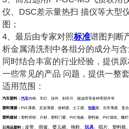
仪、DSC差示量热扫 描仪
等大型
图；
4、最后由
专家对照
标准
谱图判断
析金属清洗剂中各组分的成分与含
同时结合丰富的行业经验，提供原
一些常见的产品 问题，提供一整
适用范围：
汽车塑料：
汽车
内饰、车灯、挂件、刹车片、输油管等各种零部件等

塑料薄膜：
PVC薄膜、尼龙薄膜、保鲜膜、土工膜、
包装
膜、光学薄膜、复合
塑料建材：
塑料管材、片材、塑料门窗、PVC地板、塑料板、PVC墙纸、栅栏等
皮带、雨披、婴儿裤、拖鞋、
玩具
、唱片、塑料瓶
日用品塑料：