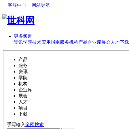
|
客服中心
|
网站导航
更多频道
资讯
学院
技术
应用
指南
服务
机构
产品
企业库
展会
人才
下载
产品
服务
资讯
学院
机构
企业库
展会
人才
项目
下载
手写输入
全网搜索