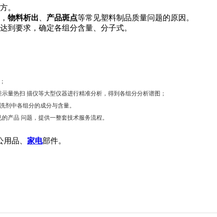
配方。
，
物料析出
、
产品斑点
等常见塑料制品质量问题的原因。
达到要求，确定各组分含量、分子式。
；
差示量热扫 描仪
等大型仪器进行精准分析，得到各组分分析谱图；
洗剂中各组分的成分与含量。
的产品 问题，提供一整套技术服务流程。
公用品、
家电
部件。
。