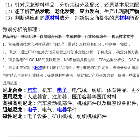
（1）针对尼龙塑料样品，分析其组分及配比，还原基本尼龙
（2）想了解
产品发脆
、
老化发黄
、
应力发白
、生产出现
副产物
（3）判断供应商的
原材料
成分，判断供应商提供的原
材料
能否
微谱分析的原理：
样品评估―样品处理―仪器综合分析―专家解谱―行业经验综合― 售后技术支持
1、首
先微谱技术会
对样品进行预处理，通过分离样品各组分，得到单一物质；
2、 其次，通
过FTIR-红外光谱分析仪进
行初步定性分析，了解成分， 确定分析方案
3、而后选用
PY-GC-MS气质联用仪、NMR核磁共振波谱、TGA热重分析仪、DSC
4、最后由
专家对照
标准
谱图判断
产品结构，进行准确的定性定量，准确分析金属清
同时结合丰富的行业经验，提供原材料参考，辅助制定产品研发方案，解决一些常见
适用范围：
尼龙合金：
汽车
、机车、
电子
、电气械、纺织、体育用品、办
医用尼龙：
人造器官、注射器、医用容器等医用材料
高强高刚尼龙：
汽车发动机部件、机械部件以及航空设备部件
阻燃尼龙：
电子
、电气、
电器
零件
磁性尼龙：
电子设备、矿山机械、纺织机械部件