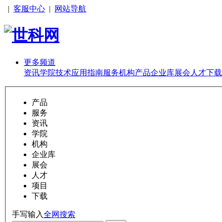
|
客服中心
|
网站导航
更多频道
资讯
学院
技术
应用
指南
服务
机构
产品
企业库
展会
人才
下载
产品
服务
资讯
学院
机构
企业库
展会
人才
项目
下载
手写输入
全网搜索