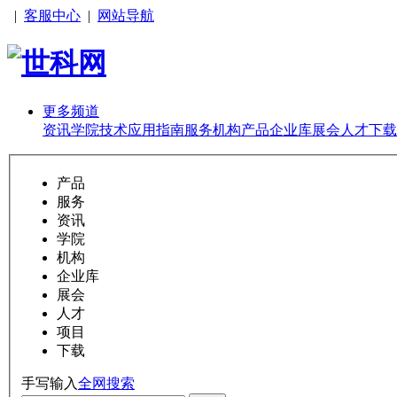
|
客服中心
|
网站导航
更多频道
资讯
学院
技术
应用
指南
服务
机构
产品
企业库
展会
人才
下载
产品
服务
资讯
学院
机构
企业库
展会
人才
项目
下载
手写输入
全网搜索