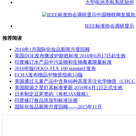
大型电池充电系统加州
IEEE标准协会调研显示
推荐阅读
2016年1月国际化妆品新闻月度回顾
美国DOE发布微波炉能效标准 2016年6月17日起生效
印度修订水产品中污染物和生物毒素限量标准
2016年版OEKO-TEX 100 standard 发布
ECHA发布物品中物质指南3.0版
美国通过儿童产品中含有66种高度关注化学物质（CHC
美国能源之星灯具标准更新 2016年6月1日正式生效
日本制定豆芽类的《有机JAS规格》
印度修订食品添加剂标准法规
国际化妆品新闻月度回顾——2015年11月