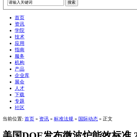
搜索
首页
资讯
学院
技术
应用
指南
服务
机构
产品
企业库
展会
人才
下载
专题
社区
当前位置:
首页
»
资讯
»
标准法规
»
国际动态
» 正文
美国DOE发布微波炉能效标准 2