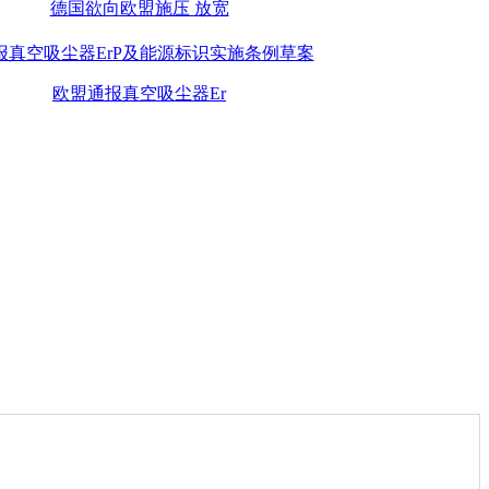
德国欲向欧盟施压 放宽
欧盟通报真空吸尘器Er