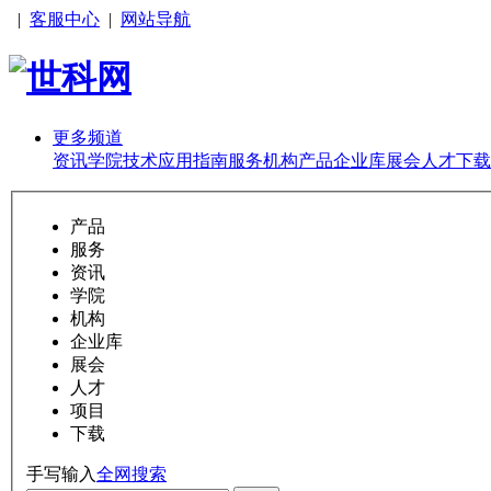
|
客服中心
|
网站导航
更多频道
资讯
学院
技术
应用
指南
服务
机构
产品
企业库
展会
人才
下载
产品
服务
资讯
学院
机构
企业库
展会
人才
项目
下载
手写输入
全网搜索