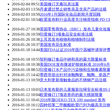
2016-02-04 09:51
美国修订无毒玩具法案
2016-02-03 13:56
丹麦通过禁止销售汞及含汞产品的法规
2016-02-03 10:59
2016年1月国际化妆品新闻月度回顾
2016-02-01 10:54
欧盟发布鞋行业高度关注物质指南 PD CEN/TR
2016-01-27 10:38
英国零售商协会（BRC）发布儿童化妆
2016-01-26 10:59
印度修订3项食品安全标准法规
2016-01-26 10:38
土耳其发布植物和植物制剂法规
2016-01-26 10:37
美国发布花生标准
2016-01-18 14:44
美国FDA认证2016年医疗器械申请审
2016-01-18 10:55
智利修订食品中砷和汞的最大限量标准
2016-01-18 10:38
美国DOE发布微波炉能效标准 2016年6
2016-01-18 08:52
印度修订水产品中污染物和生物毒素限
2016-01-15 14:42
墨西哥提出针对涂釉陶瓷、釉陶、瓷器
2016-01-13 10:59
意大利更新接触食品的不锈钢产品法规
2016-01-13 10:03
日本发布新的儿童服装拉绳安全标准JIS L 412
2016-01-12 10:04
欧盟修订17项农兽药的最大残留限量
2016-01-11 10:41
2016年版OEKO-TEX 100 standard 发布
2016-01-10 16:12
四种邻苯二甲酸酯欧盟已列为极高关注