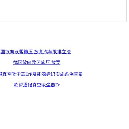
德国欲向欧盟施压 放宽
欧盟通报真空吸尘器Er