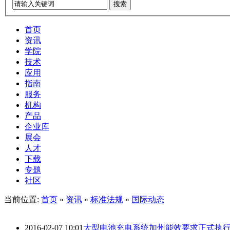
搜索
首页
资讯
学院
技术
应用
指南
服务
机构
产品
企业库
展会
人才
下载
专题
社区
当前位置:
首页
»
资讯
»
标准法规
»
国际动态
2016-02-07 10:01
大型电池充电系统加州能效要求正式执