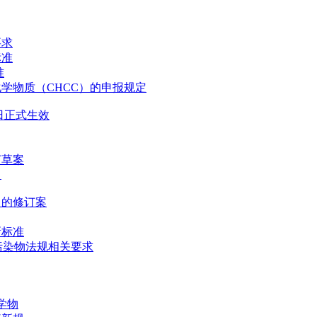
要求
标准
准
学物质（CHCC）的申报规定
1日正式生效
订草案
月
》的修订案
新标准
有机污染物法规相关要求
学物