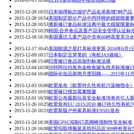
2016-01-05 10:49
ECHA发布物品中物质指南3.0版
2015-12-28 10:55
日本地理标志保护产品名录新增7种产品
2015-12-28 10:54
美国制定部分产品中丙环唑的残留限量
2015-12-28 10:53
澳新修订食品标准法典中最大残留限量
2015-12-23 10:29
韩国:合并食品及畜产品安全管理认证标
2015-12-18 10:39
美国通过儿童产品中含有66种高度关注化
2015-12-17 10:45
美国能源之星灯具标准更新 2016年6月
2015-12-09 10:17
日本制定豆芽类的《有机JAS规格》
2015-12-08 15:48
印度修订食品添加剂标准法规
2015-12-04 10:58
沙特阿拉伯发布金枪鱼罐头技术标准修
2015-12-04 10:49
国际化妆品新闻月度回顾——2015年11
2015-12-03 10:06
欧盟发布《欧盟持久性有机污染物指令
2015-12-03 10:03
欧盟修订维吉霉素限量
2015-12-01 10:59
欧盟公布最新玩具安全标准清单并引入
2015-11-26 10:25
欧盟发布EU 2015/2030 修订持久性
2015-11-26 10:21
欧盟新版户外家具标准EN581发布
2015-11-24 10:38
美国CPSC拟制订高脚椅强制性安全标准
2015-11-20 16:08
欧盟拟取缔服装及纺织品近300种有害化