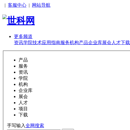
|
客服中心
|
网站导航
更多频道
资讯
学院
技术
应用
指南
服务
机构
产品
企业库
展会
人才
下载
产品
服务
资讯
学院
机构
企业库
展会
人才
项目
下载
手写输入
全网搜索