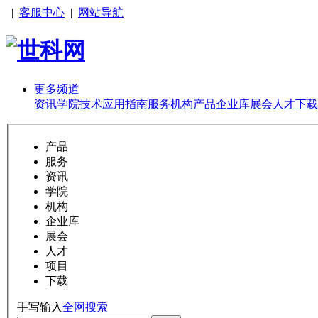
|
客服中心
|
网站导航
更多频道
资讯
学院
技术
应用
指南
服务
机构
产品
企业库
展会
人才
下载
产品
服务
资讯
学院
机构
企业库
展会
人才
项目
下载
手写输入
全网搜索