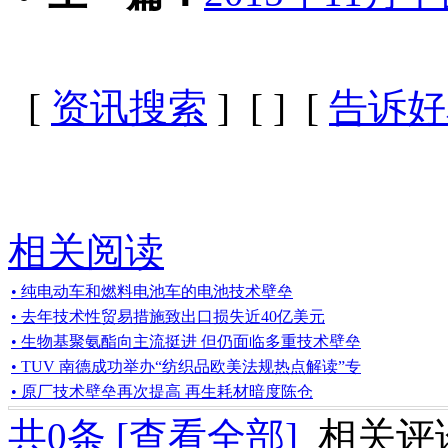
[
资讯搜索
] [
] [
告诉好
相关阅读
• 纯电动车和燃料电池车的电池技术壁垒
• 去年技术性贸易措施致出口损失近40亿美元
• 生物基聚氨酯向主流挺进 但仍面临多重技术壁垒
• TUV 南德成功举办“纺织品欧美法规热点解读”专
• 原厂技术壁垒再次提高 再生耗材暗度陈仓
共
0
条 [查看全部]
相关评