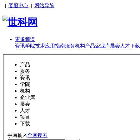
|
客服中心
|
网站导航
更多频道
资讯
学院
技术
应用
指南
服务
机构
产品
企业库
展会
人才
下载
产品
服务
资讯
学院
机构
企业库
展会
人才
项目
下载
手写输入
全网搜索