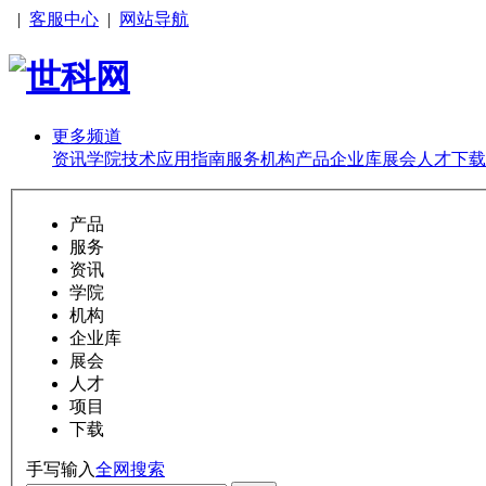
|
客服中心
|
网站导航
更多频道
资讯
学院
技术
应用
指南
服务
机构
产品
企业库
展会
人才
下载
产品
服务
资讯
学院
机构
企业库
展会
人才
项目
下载
手写输入
全网搜索