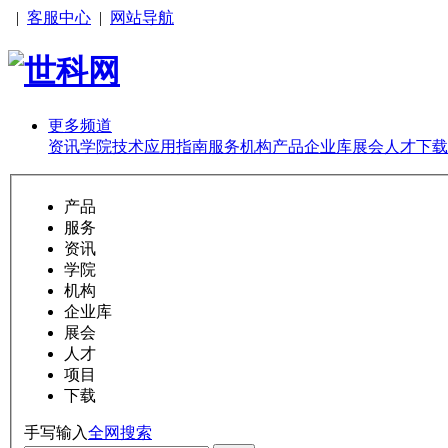
|
客服中心
|
网站导航
更多频道
资讯
学院
技术
应用
指南
服务
机构
产品
企业库
展会
人才
下载
产品
服务
资讯
学院
机构
企业库
展会
人才
项目
下载
手写输入
全网搜索