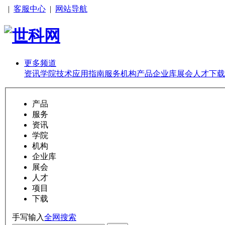
|
客服中心
|
网站导航
更多频道
资讯
学院
技术
应用
指南
服务
机构
产品
企业库
展会
人才
下载
产品
服务
资讯
学院
机构
企业库
展会
人才
项目
下载
手写输入
全网搜索