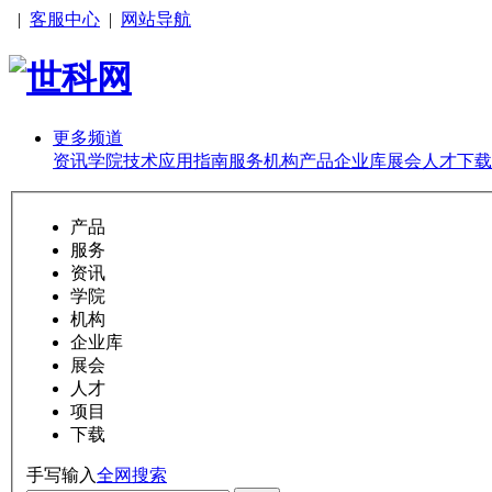
|
客服中心
|
网站导航
更多频道
资讯
学院
技术
应用
指南
服务
机构
产品
企业库
展会
人才
下载
产品
服务
资讯
学院
机构
企业库
展会
人才
项目
下载
手写输入
全网搜索