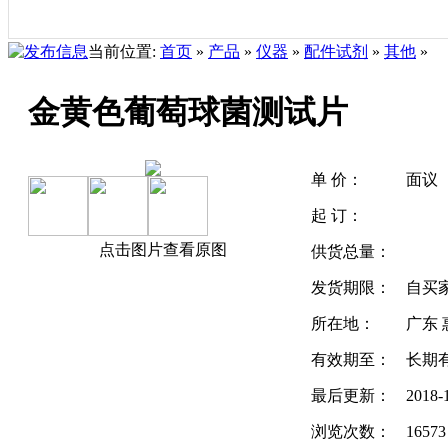
当前位置:
首页
»
产品
»
仪器
»
配件试剂
»
其他
»
金黄色葡萄球菌测试片
单 价：
面议
起 订：
点击图片查看原图
供货总量：
发货期限：
自买
所在地：
广东 
有效期至：
长期
最后更新：
2018-
浏览次数：
16573