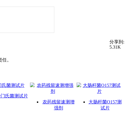
分享到:
5.31K
责任。
沙门氏菌测试片
农药残留速测增
大肠杆菌O157测
强剂
试片