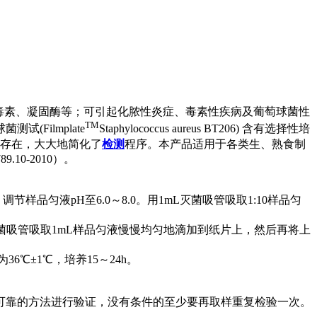
质如：肠毒素、凝固酶等；可引起化脓性炎症、毒素性疾病及葡萄球菌性
TM
Filmplate
Staphylococcus aureus BT206) 含有选择性培
的存在，大大地简化了
检测
程序。本产品适用于各类生、熟食制
.10-2010）。
样品匀液pH至6.0～8.0。用1mL灭菌吸管吸取1:10样品匀
无菌吸管吸取1mL样品匀液慢慢均匀地滴加到纸片上，然后再将上
℃±1℃，培养15～24h。
可靠的方法进行验证，没有条件的至少要再取样重复检验一次。