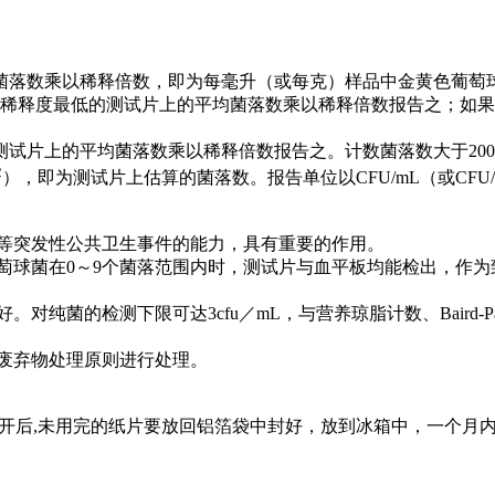
均菌落数乘以稀释倍数，即为每毫升（或每克）样品中金黄色葡萄
计数稀释度最低的测试片上的平均菌落数乘以稀释倍数报告之；如
的测试片上的平均菌落数乘以稀释倍数报告之。计数菌落数大于2
2
），即为测试片上估算的菌落数。报告单位以CFU/mL（或CFU
毒等突发性公共卫生事件的能力，具有重要的作用。
萄球菌在0～9个菌落范围内时，测试片与血平板均能检出，作
纯菌的检测下限可达3cfu／mL，与营养琼脂计数、Baird-
废弃物处理原则进行处理。
开后,未用完的纸片要放回铝箔袋中封好，放到冰箱中，一个月