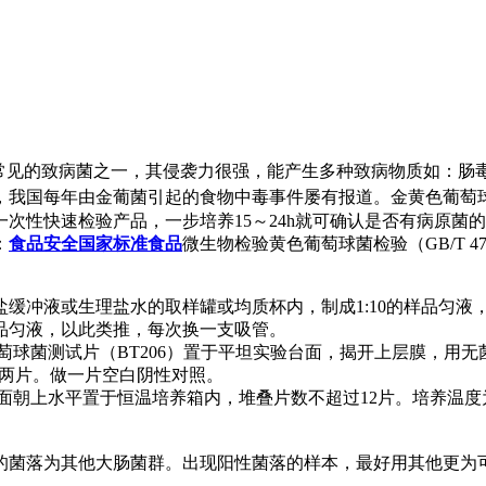
称金葡菌)是人类最常见的致病菌之一，其侵袭力很强，能产生多种致病物
每年由金葡菌引起的食物中毒事件屡有报道。金黄色葡萄球菌测试(
次性快速检验产品，一步培养15～24h就可确认是否有病原菌
：
食品安全
国家标准
食品
微生物检验黄色葡萄球菌检验（GB/T 4789
盐缓冲液或生理盐水的取样罐或均质杯内，制成1:10的样品匀液，调节
的样品匀液，以此类推，每次换一支吸管。
萄球菌测试片（BT206）置于平坦实验台面，揭开上层膜，用
种两片。做一片空白阴性对照。
上水平置于恒温培养箱内，堆叠片数不超过12片。培养温度为36
菌落为其他大肠菌群。出现阳性菌落的样本，最好用其他更为