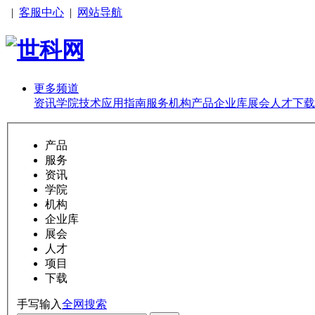
|
客服中心
|
网站导航
更多频道
资讯
学院
技术
应用
指南
服务
机构
产品
企业库
展会
人才
下载
产品
服务
资讯
学院
机构
企业库
展会
人才
项目
下载
手写输入
全网搜索