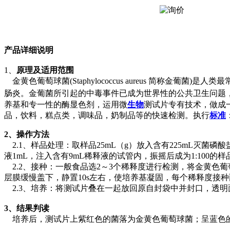
产品详细说明
1、
原理及适用范围
金黄色葡萄球菌(Staphylococcus aureus 简
肠炎。金葡菌所引起的中毒事件已成为世界性的公共卫生问题，我国
养基和专一性的酶显色剂，运用微
生物
测试片专有技术，做成一
品，饮料，糕点类，调味品，奶制品等的快速检测。执行
标准
2、操作方法
2.1、样品处理：取样品25mL（g）放入含有225mL灭菌磷酸
液1mL，注入含有9mL稀释液的试管内，振摇后成为1:100
2.2、接种：一般食品选2～3个稀释度进行检测，将金黄色葡
层膜缓慢盖下，静置10s左右，使培养基凝固，每个稀释度接
2.3、培养：将测试片叠在一起放回原自封袋中并封口，透明面朝
3
、结果判读
培养后，测试片上紫红色的菌落为金黄色葡萄球菌；呈蓝色的