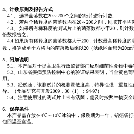
4
、计数原则及报告方式
4.1、 选择菌落数在20～200个之间的纸片进行计数。
4.2 、若两个稀释度的菌落数均在20
～
200之间，则取其平
4.3、 如果所有稀释度的测试片上的菌落数都小于20，则
倍数报告之。
4.4 如果所有稀释度的菌落数都大于200，计数最高稀释度
数，换算成单个方格内的菌落数后乘以20（滤纸区面积为20cm
5
、附加说明
5.1、本产品对于提高卫生行政监督部门应对细菌性食物中
5.2、山东省疾病预防控制中心的验证结果表明，当金黄色葡
用。
5.3、经试验，该测试片的检测灵敏度高，特异性强，重复性好。对
异。（食品研究与开发2009，30（1）：94-97）
5.4、注意使用过的测试片上带有活菌，需及时按照生物安全
6
、保存条件
本产品需存放在4℃～10℃冰箱中，保质期为一年，铝箔袋打
包回温至室温。