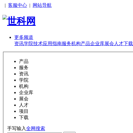
|
客服中心
|
网站导航
更多频道
资讯
学院
技术
应用
指南
服务
机构
产品
企业库
展会
人才
下载
产品
服务
资讯
学院
机构
企业库
展会
人才
项目
下载
手写输入
全网搜索