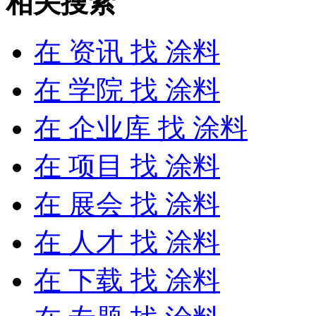
相关搜索
在
资讯
找 涂料
在
学院
找 涂料
在
企业库
找 涂料
在
项目
找 涂料
在
展会
找 涂料
在
人才
找 涂料
在
下载
找 涂料