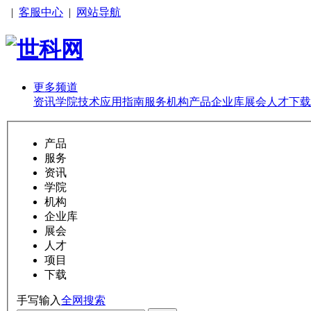
|
客服中心
|
网站导航
更多频道
资讯
学院
技术
应用
指南
服务
机构
产品
企业库
展会
人才
下载
产品
服务
资讯
学院
机构
企业库
展会
人才
项目
下载
手写输入
全网搜索