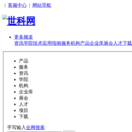
|
客服中心
|
网站导航
更多频道
资讯
学院
技术
应用
指南
服务
机构
产品
企业库
展会
人才
下载
产品
服务
资讯
学院
机构
企业库
展会
人才
项目
下载
手写输入
全网搜索