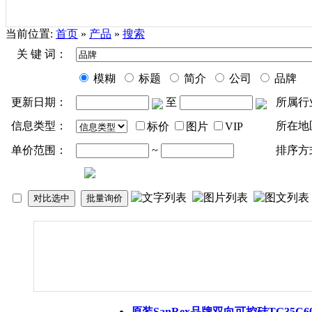
当前位置:
首页
»
产品
»
搜索
关 键 词：
模糊
标题
简介
公司
品牌
更新日期：
至
所属行
信息类型：
所在地
标价
图片
VIP
单价范围：
~
排序方
原装SanRex
品牌
双向可控硅TG35C6