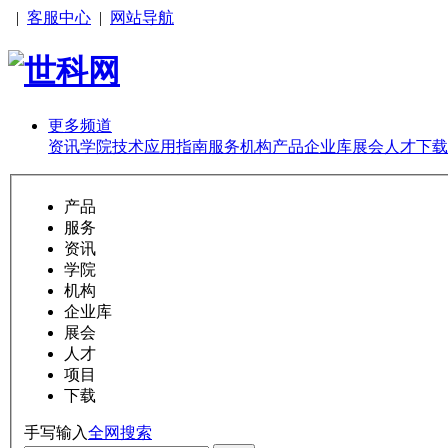
|
客服中心
|
网站导航
更多频道
资讯
学院
技术
应用
指南
服务
机构
产品
企业库
展会
人才
下载
产品
服务
资讯
学院
机构
企业库
展会
人才
项目
下载
手写输入
全网搜索