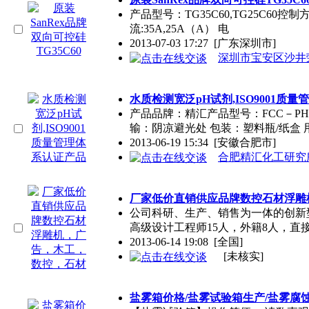
产品型号：TG35C60,TG25C60
流:35A,25A（A） 电
2013-07-03 17:27
[广东深圳市]
深圳市宝安区沙井
水质检测宽泛pH试剂,ISO9001质
产品
品牌
：精汇产品型号：FCC－PH4
输：阴凉避光处 包装：塑料瓶/纸盒 
2013-06-19 15:34
[安徽合肥市]
合肥精汇化工研究
厂家低价直销供应
品牌
数控石材浮雕
公司科研、生产、销售为一体的创新
高级设计工程师15人，外籍8人，直
2013-06-14 19:08
[全国]
[未核实]
盐雾箱价格/盐雾试验箱生产/盐雾腐