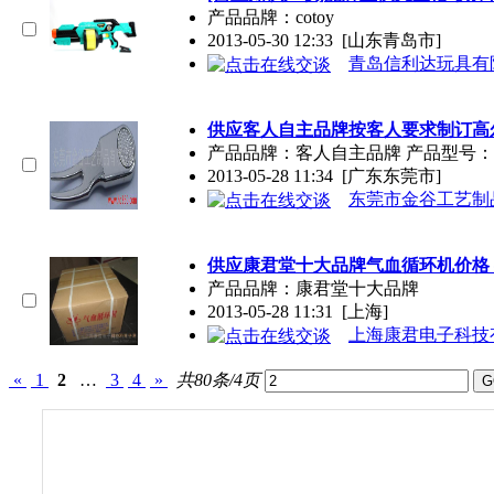
产品
品牌
：cotoy
2013-05-30 12:33
[山东青岛市]
青岛信利达玩具有
供应客人自主
品牌
按客人要求制订高
产品
品牌
：客人自主
品牌
产品型号：
2013-05-28 11:34
[广东东莞市]
东莞市金谷工艺制
供应康君堂十大
品牌
气血循环机价格
产品
品牌
：康君堂十大
品牌
2013-05-28 11:31
[上海]
上海康君电子科技
«
1
2
…
3
4
»
共80条/4页