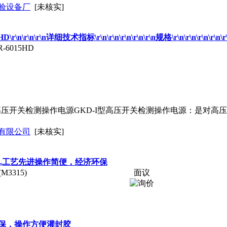
验设备厂
[未核实]
r\n\r\n详细技术指标\r\n\r\n\r\n\r\n\r\n规格\r\n\r\n\r\n\r\n\
6015HD
型高压开关检测
操作
电源GKD-I型高压开关检测
操作
电源：是对高压
有限公司
[未核实]
),工艺先进
操作
简便，经济环保
3315)
面议
保，
操作
方便灌封胶