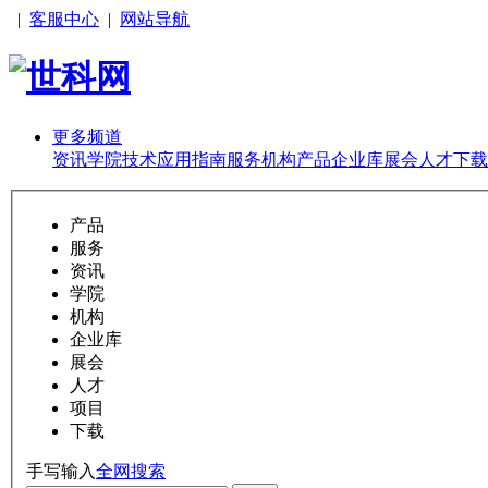
|
客服中心
|
网站导航
更多频道
资讯
学院
技术
应用
指南
服务
机构
产品
企业库
展会
人才
下载
产品
服务
资讯
学院
机构
企业库
展会
人才
项目
下载
手写输入
全网搜索