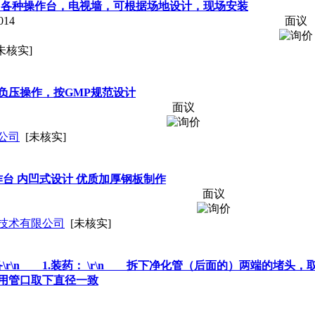
，各种
操作
台，电视墙，可根据场地设计，现场安装
14
面议
未核实]
负压
操作
，按GMP规范设计
面议
公司
[未核实]
作
台 内凹式设计 优质加厚钢板制作
面议
技术有限公司
[未核实]
准备\r\n 1.装药： \r\n 拆下净化管（后面的）两端的堵
，用管口取下直径一致