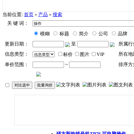
当前位置:
首页
»
产品
»
搜索
关 键 词：
模糊
标题
简介
公司
品牌
更新日期：
至
所属行
信息类型：
所在地
标价
图片
VIP
单价范围：
~
排序方
硕方新款线号机TP76 可电脑
操作