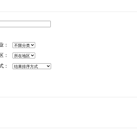
业：
区：
式：