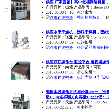
供应[厂家直销】高中低档网络机柜
产品品牌：振炜 产品型号：zhenwei00
2013-05-30 14:10
[河北廊坊市]
香河振炜板金厂
[
供应水果干燥机，沸腾干燥机，密封
产品品牌：诺亚 产品型号：GFG500
2013-05-30 14:09
[江苏扬州市]
扬州诺亚机械有限
供应双联
操作
台 监控平台 电视墙
操
产品品牌：尚塘 产品型号：两联
2013-05-30 14:03
[浙江杭州市]
杭州尚塘电子信息
编辑本段
操作
方法与步骤\r\n一、
记1，向送样嘴方向再量10公分记2
产品品牌：天鑫 产品型号：KZCR-2
2013-05-22 22:28
[河南鹤壁市]