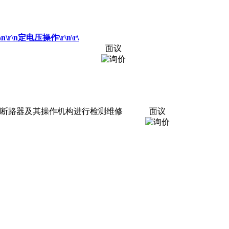
r\n\r\n定电压
操作
\r\n\r\
面议
断路器及其
操作
机构进行检测维修
面议