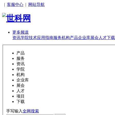
|
客服中心
|
网站导航
更多频道
资讯
学院
技术
应用
指南
服务
机构
产品
企业库
展会
人才
下载
产品
服务
资讯
学院
机构
企业库
展会
人才
项目
下载
手写输入
全网搜索