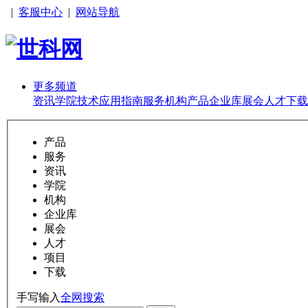
|
客服中心
|
网站导航
更多频道
资讯
学院
技术
应用
指南
服务
机构
产品
企业库
展会
人才
下载
产品
服务
资讯
学院
机构
企业库
展会
人才
项目
下载
手写输入
全网搜索