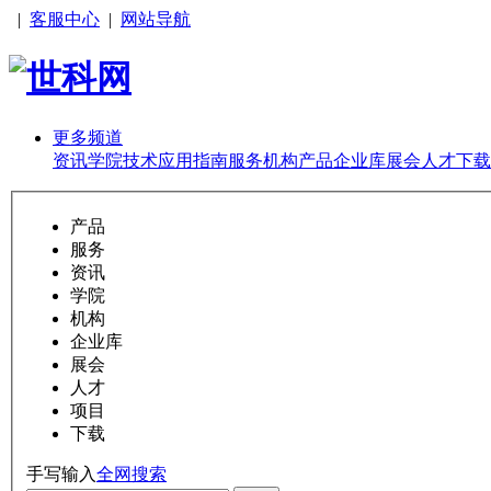
|
客服中心
|
网站导航
更多频道
资讯
学院
技术
应用
指南
服务
机构
产品
企业库
展会
人才
下载
产品
服务
资讯
学院
机构
企业库
展会
人才
项目
下载
手写输入
全网搜索