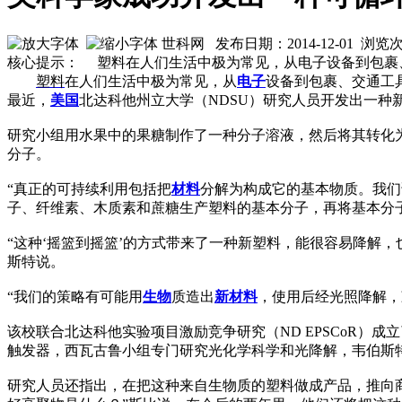
世科网 发布日期：2014-12-01 浏览
核心提示： 塑料在人们生活中极为常见，从电子设备到包裹
塑料
在人们生活中极为常见，从
电子
设备到包裹、交通工
最近，
美国
北达科他州立大学（NDSU）研究人员开发出一
研究小组用水果中的果糖制作了一种分子溶液，然后将其转化为
分子。
“真正的可持续利用包括把
材料
分解为构成它的基本物质。我们
子、纤维素、木质素和蔗糖生产塑料的基本分子，再将基本分
“这种‘摇篮到摇篮’的方式带来了一种新塑料，能很容易降解
斯特说。
“我们的策略有可能用
生物
质造出
新材料
，使用后经光照降解，
该校联合北达科他实验项目激励竞争研究（ND EPSCoR
触发器，西瓦古鲁小组专门研究光化学科学和光降解，韦伯斯
研究人员还指出，在把这种来自生物质的塑料做成产品，推向