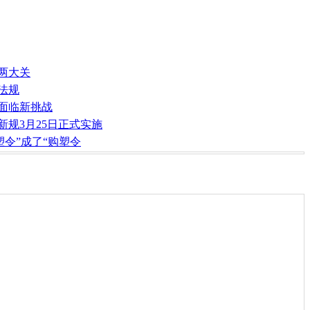
两大关
法规
将面临新挑战
新规3月25日正式实施
塑令”成了“购塑令