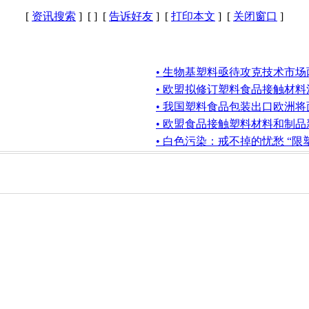
[
资讯搜索
] [
] [
告诉好友
] [
打印本文
] [
关闭窗口
]
• 生物基塑料亟待攻克技术市场
• 欧盟拟修订塑料食品接触材料
• 我国塑料食品包装出口欧洲
• 欧盟食品接触塑料材料和制品
• 白色污染：戒不掉的忧愁 “限