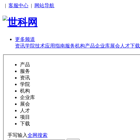
|
客服中心
|
网站导航
更多频道
资讯
学院
技术
应用
指南
服务
机构
产品
企业库
展会
人才
下载
产品
服务
资讯
学院
机构
企业库
展会
人才
项目
下载
手写输入
全网搜索