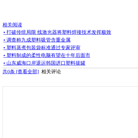
相关阅读
• 打破传统局限 线激光器将塑料焊接技术发挥极致
• 调查称九成塑料吸管含重金属
• 塑料蒸煮包装袋标准通过专家评审
• 塑料制成的柔性电脑有望在十年后面市
• 山东威海口岸退运韩国进口塑料拔罐
共
0
条 [查看全部]
相关评论