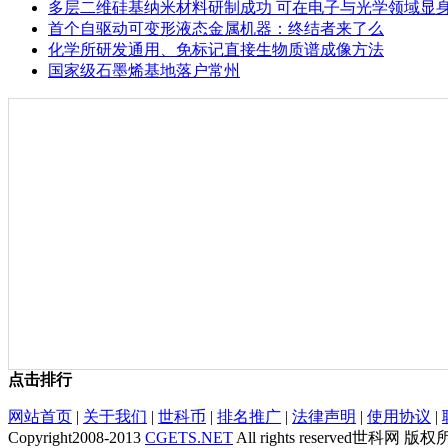
多层二维硅基纳米材料研制成功 可在电子与光学领域显
首个自驱动可变形液态金属机器：终结者来了么
化学所研发通用、免标记直接生物质谱成像方法
国家级石墨烯基地落户常州
点击排行
网站首页
|
关于我们
|
世科币
|
排名推广
|
法律声明
|
使用协议
|
Copyright2008-2013
CGETS.NET
All rights reserved世科网 版