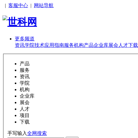
|
客服中心
|
网站导航
更多频道
资讯
学院
技术
应用
指南
服务
机构
产品
企业库
展会
人才
下载
产品
服务
资讯
学院
机构
企业库
展会
人才
项目
下载
手写输入
全网搜索