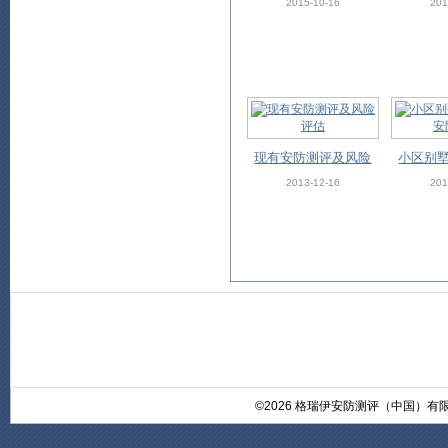
品风险评估及漏洞测
2015-10-16
201
试
现有安防测评及风险
小区别
评估
安
2013-12-16
201
©2026 格瑞伊安防测评（中国）有