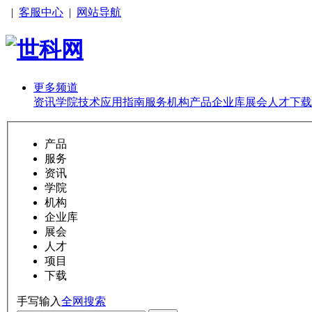
|
客服中心
|
网站导航
更多频道
资讯
学院
技术
应用
指南
服务
机构
产品
企业库
展会
人才
下载
产品
服务
资讯
学院
机构
企业库
展会
人才
项目
下载
手写输入
全网搜索