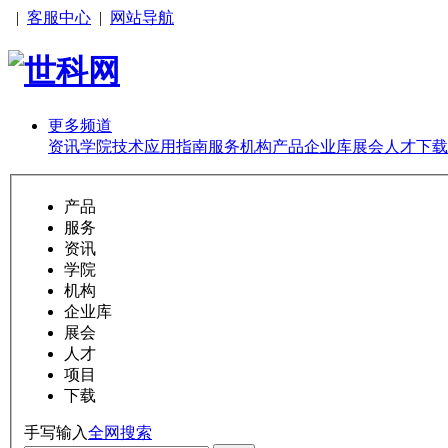
|
客服中心
|
网站导航
更多频道
资讯
学院
技术
应用
指南
服务
机构
产品
企业库
展会
人才
下载
产品
服务
资讯
学院
机构
企业库
展会
人才
项目
下载
手写输入
全网搜索