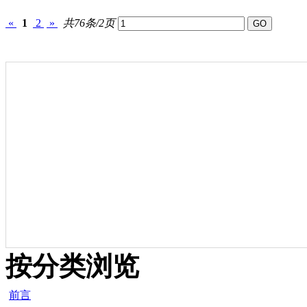
«
1
2
»
共76条/2页
按分类浏览
前言