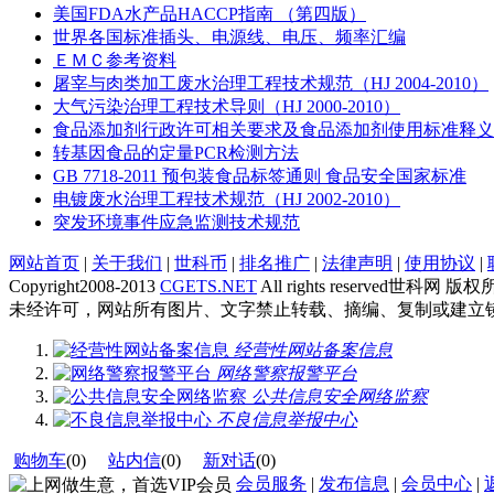
美国FDA水产品HACCP指南 （第四版）
世界各国标准插头、电源线、电压、频率汇编
ＥＭＣ参考资料
屠宰与肉类加工废水治理工程技术规范（HJ 2004-2010）
大气污染治理工程技术导则（HJ 2000-2010）
食品添加剂行政许可相关要求及食品添加剂使用标准释义
转基因食品的定量PCR检测方法
GB 7718-2011 预包装食品标签通则 食品安全国家标准
电镀废水治理工程技术规范（HJ 2002-2010）
突发环境事件应急监测技术规范
网站首页
|
关于我们
|
世科币
|
排名推广
|
法律声明
|
使用协议
|
Copyright2008-2013
CGETS.NET
All rights reserved世科网 版
未经许可，网站所有图片、文字禁止转载、摘编、复制或建立
经营性网站备案信息
网络警察报警平台
公共信息安全网络监察
不良信息举报中心
购物车
(
0
)
站内信
(
0
)
新对话
(
0
)
会员服务
|
发布信息
|
会员中心
|