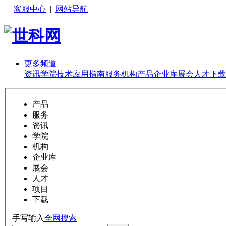
|
客服中心
|
网站导航
更多频道
资讯
学院
技术
应用
指南
服务
机构
产品
企业库
展会
人才
下载
产品
服务
资讯
学院
机构
企业库
展会
人才
项目
下载
手写输入
全网搜索