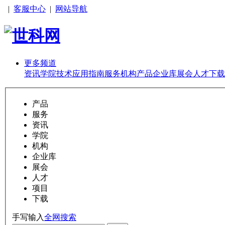
|
客服中心
|
网站导航
更多频道
资讯
学院
技术
应用
指南
服务
机构
产品
企业库
展会
人才
下载
产品
服务
资讯
学院
机构
企业库
展会
人才
项目
下载
手写输入
全网搜索